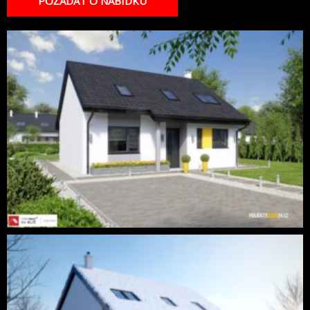
POŽÁDAT O NABÍDKU